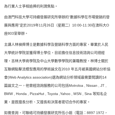
為行業人士爭相追捧的利潤焦點。
由澳門科技大學可持續發展研究所舉辦的“數據科學在市場營銷的發
展與應用”定於2019年11月26日（星期二）10:00-11:30在澳科大O
座803室舉辦。
主講人林禎舜博士是數據科學及營銷科學方面的專家，畢業於人民
大學統計學院並獲得博士學位，目前擔任信息技術諮詢公司總經
理，吉林大學商學院及中山大學數學學院的兼職教授。林博士關於
互聯網點擊流模型應用的學術論文在2010 年五月被美國網站分析協
會(Web Analytics association)選為網站分析領域最需要閱讀的14
篇論文之一，他曾經諮詢服務的公司包括Motroloa , Nissan , JT ,
BMW , Honda , PizzaHut , Toyota ,Yahoo , MSN , Sina 等知名企
業，是既擅長分析、又擅長和決策者密切合作的專家。
如需查詢，可聯絡可持續發展研究所伍小姐（電話：8897 1972，