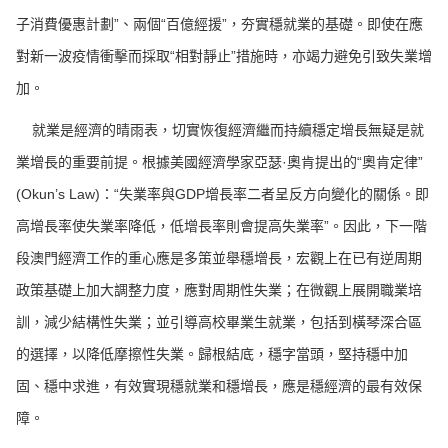
子消費優惠計劃”、兩個“百億經援”，夯實穩就業的基礎。即使在應
對新一波疫情衝擊而採取“相對靜止”措施時，亦竭力避免引致失業增
加。
就業是經濟的晴雨表，切實恢復經濟繼而持續穩定增長無疑是就
業增長的重要前提。根據美國經濟學家亞瑟·奧肯提出的“奧肯定律”
(Okun’s Law)：“失業率與GDP增長率二者呈反方向變化的關係。即
高增長率使失業率降低，低增長率則會提高失業率”。因此，下一階
段澳門經濟工作的重心應是多策並舉穩增長，宏觀上在已有逆周期
政策基礎上加大調整力度，應對周期性失業；在微觀上展開職業培
訓，減少結構性失業；並引導高校畢業生就業，包括到橫琴深合區
的選擇，以降低摩擦性失業。歸根結底，穩字當頭，堅持穩中加
固、穩中求進，有效實現穩就業和穩增長，應是穩經濟的最有效保
障。