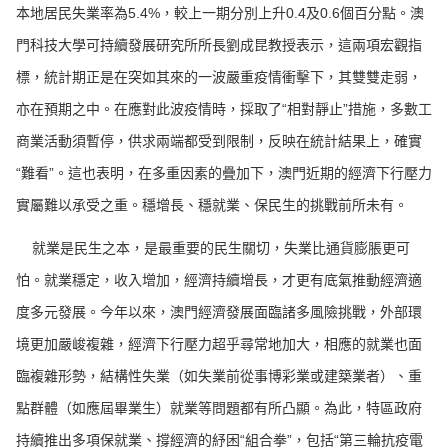
本地居民失業率為5.4%，較上一期分別上升0.4及0.6個百分點。澳
門科技大學可持續發展研究所所長劉成昆教授表示，這兩項宏觀指
標，統計期正是在突如其來的一波嚴重疫情衝擊下，其雙雙走弱，
亦在預期之中。在應對此波疫情時，採取了“相對靜止”措施，多數工
商業活動須暫停，供求兩端都受到限制，反映在統計結果上，確實
“難看”。這也表明，在多重因素的疊加下，澳門近期的經濟下行壓力
實屬難以承受之重。穩增長、穩就業、保民生的挑戰前所未有。
就業是民生之本，是最重要的民生關切，失業比通貨膨脹更可
怕。就業穩定，收入增加，經濟持續增長，才更有底氣推動經濟適
度多元發展。今年以來，澳門經濟發展面臨諸多風險挑戰，外部環
境更加嚴峻複雜，經濟下行壓力超乎尋常地加大，相應的就業也面
臨複雜形勢，結構性失業（如失業前從事博彩業或建築業者）、重
點群體（如應屆畢業生）就業等問題都有所凸顯。為此，特區政府
持續推出多項保就業、撐經濟的紓困“組合拳”，包括“第三輪抗疫電