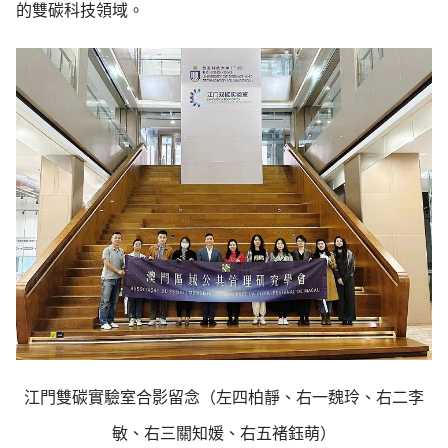
的雙碳科技領域。
江門雙碳實驗室合影留念（左四柏靜、右一魏玲、右二李
敏、右三關知媛、右五褚鈺萌）