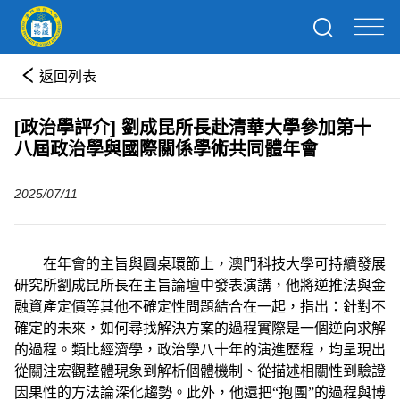
返回列表
[政治學評介] 劉成昆所長赴清華大學參加第十
八屆政治學與國際關係學術共同體年會
2025/07/11
在年會的主旨與圓桌環節上，澳門科技大學可持續發展
研究所劉成昆所長在主旨論壇中發表演講，他將逆推法與金
融資產定價等其他不確定性問題結合在一起，指出：針對不
確定的未來，如何尋找解決方案的過程實際是一個逆向求解
的過程。類比經濟學，政治學八十年的演進歷程，均呈現出
從關注宏觀整體現象到解析個體機制、從描述相關性到驗證
因果性的方法論深化趨勢。此外，他還把
“
抱團
”
的過程與博