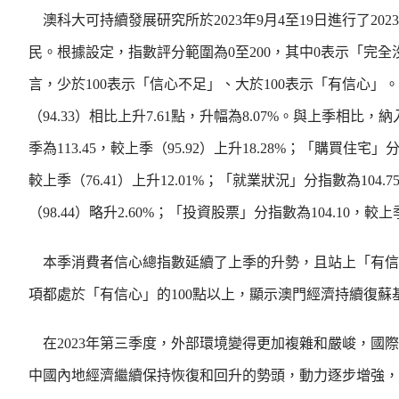
澳科大可持續發展研究所於2023年9月4至19日進行了20
民。根據設定，指數評分範圍為0至200，其中0表示「完全
言，少於100表示「信心不足」、大於100表示「有信心」。調
（94.33）相比上升7.61點，升幅為8.07%。與上季
季為113.45，較上季（95.92）上升18.28%；「購買住宅」分
較上季（76.41）上升12.01%；「就業狀況」分指數為104.
（98.44）略升2.60%；「投資股票」分指數為104.10，較上季
本季消費者信心總指數延續了上季的升勢，且站上「有信心
項都處於「有信心」的100點以上，顯示澳門經濟持續復
在2023年第三季度，外部環境變得更加複雜和嚴峻，國
中國內地經濟繼續保持恢復和回升的勢頭，動力逐步增強，