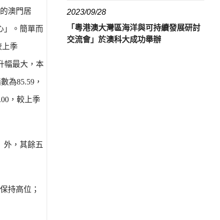
上的澳門居
2023/09/28
「粵港澳大灣區海洋與可持續發展研討
信心」。簡單而
交流會」於澳科大成功舉辦
較上季
數升幅最大，本
數為85.59，
.00，較上季
」外，其餘五
續保持高位；