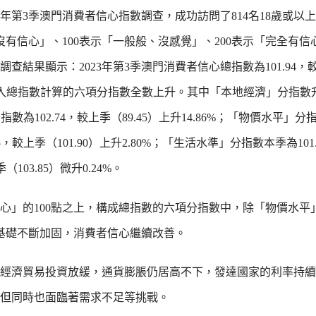
23年第3季澳門消費者信心指數調查，成功訪問了814名18歲或以
沒有信心」、100表示「一般般、沒感覺」、200表示「完全有
查結果顯示：2023年第3季澳門消費者信心總指數為101.94，
相比，納入總指數計算的六項分指數全數上升。其中「本地經濟」分指
指數為102.74，較上季（89.45）上升14.86%；「物價水平」分指
75，較上季（101.90）上升2.80%；「生活水準」分指數本季為101
（103.85）微升0.24%。
」的100點之上，構成總指數的六項分指數中，除「物價水平
蘇基礎不斷加固，消費者信心繼續改善。
際經濟貿易投資放緩，通貨膨脹仍居高不下，發達國家的利率持
但同時也面臨著需求不足等挑戰。