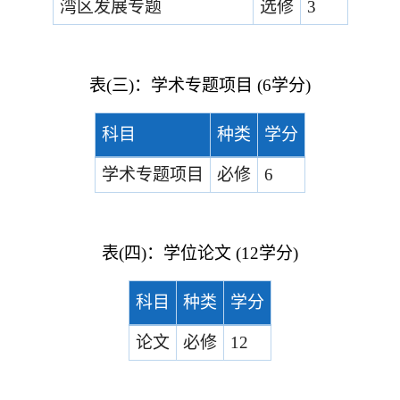
湾区发展专题
选修
3
表
(
三
)
：学术专题项目
(6
学分
)
科目
种类
学分
学术专题项目
必修
6
表
(
四
)
：学位论文
(12
学分
)
科目
种类
学分
论文
必修
12
八、教学要求